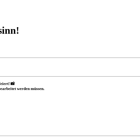
sinn!
eiert! 📸
 bearbeitet werden müssen.